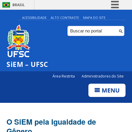
BRASIL
Simplifique!
ACESSIBILIDADE
ALTO CONTRASTE
MAPA DO SITE
Comunica BR
Participe
Acesso à informação
Legislação
SiEM – UFSC
Canais
Área Restrita
Administradores do Site
MENU
O SiEM pela Igualdade de
Gênero