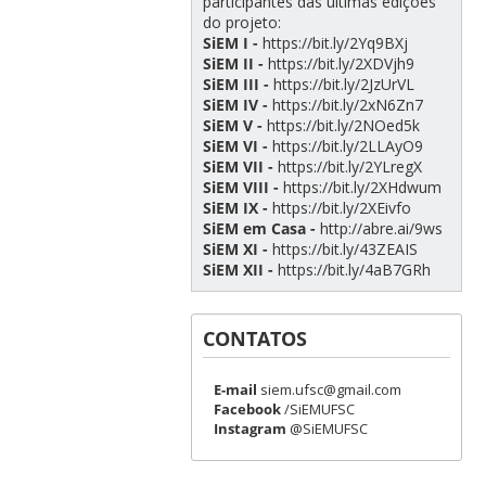
participantes das ultimas edições
do projeto:
SiEM I -
https://bit.ly/2Yq9BXj
SiEM II -
https://bit.ly/2XDVjh9
SiEM III -
https://bit.ly/2JzUrVL
SiEM IV -
https://bit.ly/2xN6Zn7
SiEM V -
https://bit.ly/2NOed5k
SiEM VI -
https://bit.ly/2LLAyO9
SiEM VII -
https://bit.ly/2YLregX
SiEM VIII -
https://bit.ly/2XHdwum
SiEM IX -
https://bit.ly/2XEivfo
SiEM em Casa -
http://abre.ai/9ws
SiEM XI -
https://bit.ly/43ZEAIS
SiEM XII -
https://bit.ly/4aB7GRh
CONTATOS
E-mail
siem.ufsc@gmail.com
Facebook
/SiEMUFSC
Instagram
@SiEMUFSC